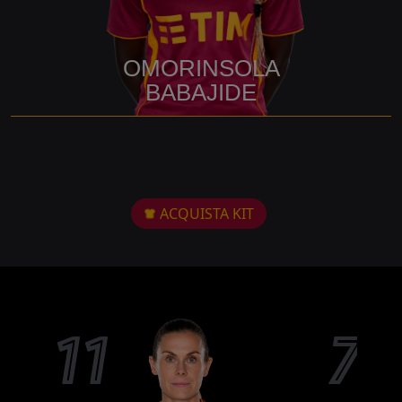
OMORINSOLA
BABAJIDE
ACQUISTA KIT
11
7