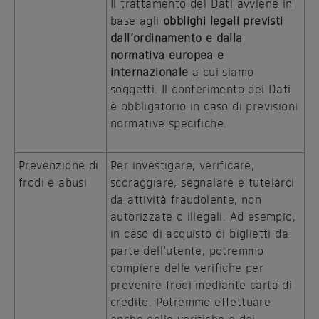
Il trattamento dei Dati avviene in
base agli
obblighi legali previsti
dall’ordinamento e dalla
normativa europea e
internazionale
a cui siamo
soggetti. Il conferimento dei Dati
è obbligatorio in caso di previsioni
normative specifiche.
Prevenzione di
Per investigare, verificare,
frodi e abusi
scoraggiare, segnalare e tutelarci
da attività fraudolente, non
autorizzate o illegali. Ad esempio,
in caso di acquisto di biglietti da
parte dell’utente, potremmo
compiere delle verifiche per
prevenire frodi mediante carta di
credito. Potremmo effettuare