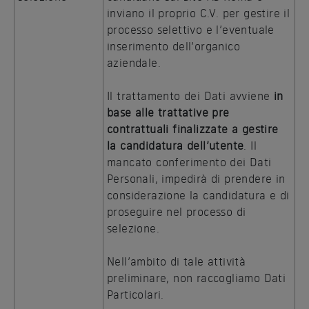
inviano il proprio C.V. per gestire il
processo selettivo e l’eventuale
inserimento dell’organico
aziendale.
Il trattamento dei Dati avviene
in
base alle trattative pre
contrattuali finalizzate a gestire
la candidatura dell’utente
. Il
mancato conferimento dei Dati
Personali, impedirà di prendere in
considerazione la candidatura e di
proseguire nel processo di
selezione.
Nell’ambito di tale attività
preliminare, non raccogliamo Dati
Particolari.