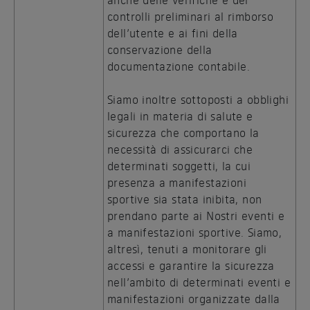
anche delle verifiche e dei
controlli preliminari al rimborso
dell’utente e ai fini della
conservazione della
documentazione contabile.
Siamo inoltre sottoposti a obblighi
legali in materia di salute e
sicurezza che comportano la
necessità di assicurarci che
determinati soggetti, la cui
presenza a manifestazioni
sportive sia stata inibita, non
prendano parte ai Nostri eventi e
a manifestazioni sportive. Siamo,
altresì, tenuti a monitorare gli
accessi e garantire la sicurezza
nell’ambito di determinati eventi e
manifestazioni organizzate dalla