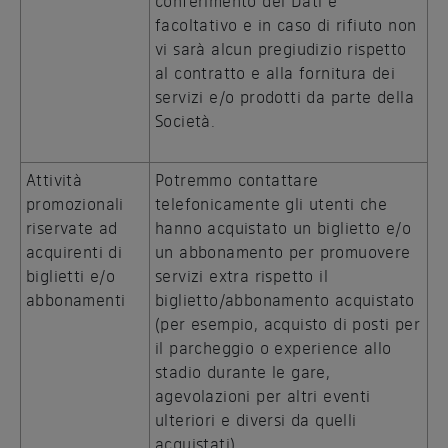
conferimento dei Dati è
facoltativo e in caso di rifiuto non
vi sarà alcun pregiudizio rispetto
al contratto e alla fornitura dei
servizi e/o prodotti da parte della
Società.
Attività
Potremmo contattare
promozionali
telefonicamente gli utenti che
riservate ad
hanno acquistato un biglietto e/o
acquirenti di
un abbonamento per promuovere
biglietti e/o
servizi extra rispetto il
abbonamenti
biglietto/abbonamento acquistato
(per esempio, acquisto di posti per
il parcheggio o experience allo
stadio durante le gare,
agevolazioni per altri eventi
ulteriori e diversi da quelli
acquistati).