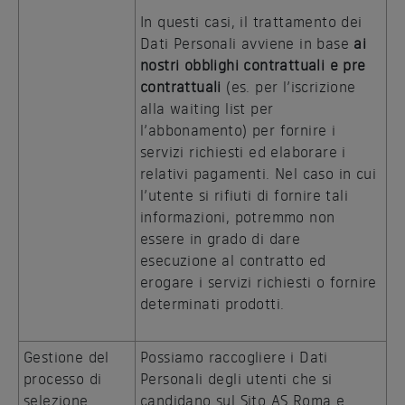
In questi casi, il trattamento dei
Dati Personali avviene in base
ai
nostri obblighi contrattuali e pre
contrattuali
(es. per l’iscrizione
alla waiting list per
l’abbonamento) per fornire i
servizi richiesti ed elaborare i
relativi pagamenti. Nel caso in cui
l’utente si rifiuti di fornire tali
informazioni, potremmo non
essere in grado di dare
esecuzione al contratto ed
erogare i servizi richiesti o fornire
determinati prodotti.
Gestione del
Possiamo raccogliere i Dati
processo di
Personali degli utenti che si
selezione
candidano sul Sito AS Roma e