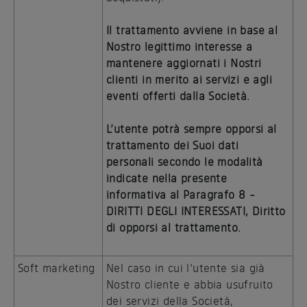
Il trattamento avviene in base al
Nostro legittimo interesse a
mantenere aggiornati i Nostri
clienti in merito ai servizi e agli
eventi offerti dalla Società.
L’utente potrà sempre opporsi al
trattamento dei Suoi dati
personali secondo le modalità
indicate nella presente
informativa al Paragrafo 8 -
DIRITTI DEGLI INTERESSATI, Diritto
di opporsi al trattamento.
Soft marketing
Nel caso in cui l’utente sia già
Nostro cliente e abbia usufruito
dei servizi della Società,