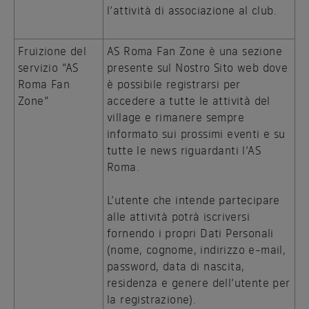
l’attività di associazione al club.
Fruizione del
AS Roma Fan Zone è una sezione
servizio “AS
presente sul Nostro Sito web dove
Roma Fan
è possibile registrarsi per
Zone”
accedere a tutte le attività del
village e rimanere sempre
informato sui prossimi eventi e su
tutte le news riguardanti l’AS
Roma.
L’utente che intende partecipare
alle attività potrà iscriversi
fornendo i propri Dati Personali
(nome, cognome, indirizzo e-mail,
password, data di nascita,
residenza e genere dell’utente per
la registrazione).