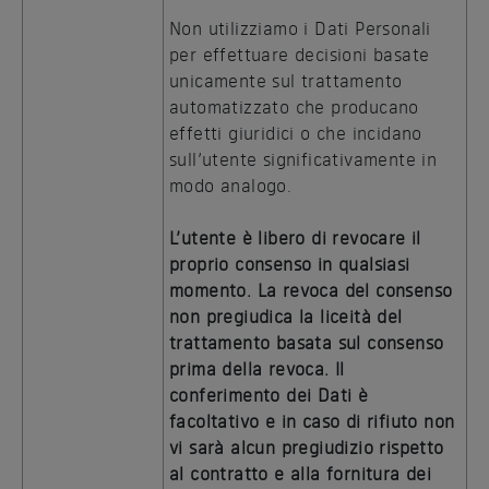
Non utilizziamo i Dati Personali
per effettuare decisioni basate
unicamente sul trattamento
automatizzato che producano
effetti giuridici o che incidano
sull’utente significativamente in
modo analogo.
L’utente è libero di revocare il
proprio consenso in qualsiasi
momento. La revoca del consenso
non pregiudica la liceità del
trattamento basata sul consenso
prima della revoca. Il
conferimento dei Dati è
facoltativo e in caso di rifiuto non
vi sarà alcun pregiudizio rispetto
al contratto e alla fornitura dei