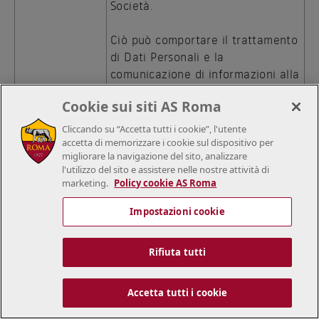
Società.
Ciò può comportare il trattamento
di Dati Personali e la
comunicazione di informazioni alla
polizia, alle autorità statali e ad
Cookie sui siti AS Roma
altri organismi, ove ciò sia
richiesto dalla legge.
Cliccando su “Accetta tutti i cookie”, l'utente
accetta di memorizzare i cookie sul dispositivo per
migliorare la navigazione del sito, analizzare
Il trattamento dei Dati Personali
l'utilizzo del sito e assistere nelle nostre attività di
avviene
in base al nostro legittimo
marketing.
Policy cookie AS Roma
interesse a garantire la sicurezza
dei servizi resi e della Nostra
Impostazioni cookie
organizzazione
. Nel caso in cui
l’utente si rifiuti di fornire tali
Rifiuta tutti
informazioni, potremmo non
garantire l’accesso e la fruizione
Accetta tutti i cookie
dei Nostri servizi.