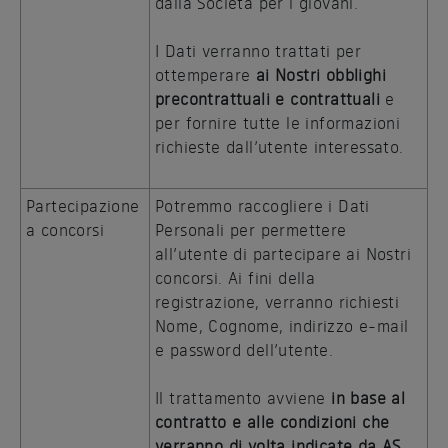
dalla Società per i giovani.
I Dati verranno trattati per
ottemperare
ai Nostri obblighi
precontrattuali e contrattuali
e
per fornire tutte le informazioni
richieste dall’utente interessato.
Partecipazione
Potremmo raccogliere i Dati
a concorsi
Personali per permettere
all’utente di partecipare ai Nostri
concorsi. Ai fini della
registrazione, verranno richiesti
Nome, Cognome, indirizzo e-mail
e password dell’utente.
Il trattamento avviene
in base al
contratto e alle condizioni che
verranno di volta indicate da AS