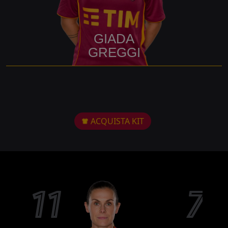
GIADA
GREGGI
ACQUISTA KIT
11
7