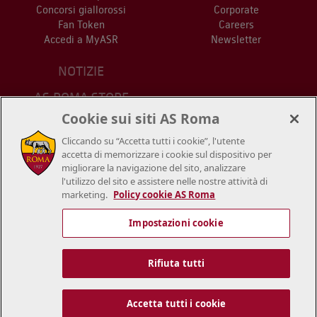
Concorsi giallorossi
Corporate
Fan Token
Careers
Accedi a MyASR
Newsletter
NOTIZIE
AS ROMA STORE
PUNTI VENDITA
Cookie sui siti AS Roma
STADIO
Cliccando su “Accetta tutti i cookie”, l'utente
CONTATTACI
accetta di memorizzare i cookie sul dispositivo per
migliorare la navigazione del sito, analizzare
l'utilizzo del sito e assistere nelle nostre attività di
marketing.
Policy cookie AS Roma
Impostazioni cookie
© 2018/2026 A.S.Roma S.r.l. – P.IVA 01180281006 - tutti i diritti
riservati. I nomi AS Roma, i loghi e le immagini sono marchi registrati
Rifiuta tutti
o non registrati di A.S. Roma S.r.l. Tutti gli altri marchi possono essere
di proprietà dei rispettivi titolari.
Cookie
Informativa Privacy
Termini e Condizioni
Accetta tutti i cookie
Dichiarazione di accessibilità
Impostazioni cookie