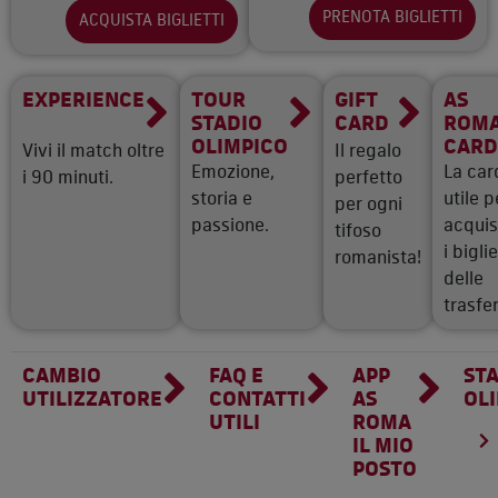
PRENOTA BIGLIETTI
ACQUISTA BIGLIETTI
EXPERIENCE
TOUR
GIFT
AS
STADIO
CARD
ROM
OLIMPICO
CARD
Vivi il match oltre
Il regalo
Emozione,
La car
i 90 minuti.
perfetto
storia e
utile p
per ogni
passione.
acquis
tifoso
i biglie
romanista!
delle
trasfer
CAMBIO
FAQ E
APP
ST
UTILIZZATORE
CONTATTI
AS
OL
UTILI
ROMA
IL MIO
POSTO