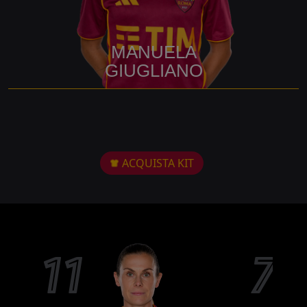
MANUELA
GIUGLIANO
ACQUISTA KIT
11
7