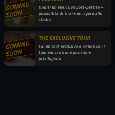
C
O
MI
N
G
S
O
O
Goditi un aperitivo post-partita +
N
possibilità di tirare un rigore allo
stadio
THE EXCLUSIVE TOUR
C
O
MI
N
G
S
O
O
Fai un tour esclusivo e brinda con i
N
tuoi amici da una posizione
privilegiata