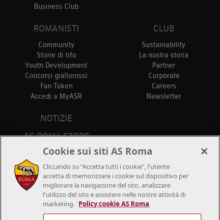
Business Club
ROMANISTI
CLUB
Community
Sustainability
Storie di tifo
La nostra storia
Youth Development
Partner
Concorsi giallorossi
Corporate
Fan Token
Careers
Accedi a MyASR
Newsletter
NOTIZIE
AS ROMA STORE
PUNTI VENDITA
Cookie sui siti AS Roma
STADIO
Cliccando su “Accetta tutti i cookie”, l'utente
CONTATTACI
accetta di memorizzare i cookie sul dispositivo per
migliorare la navigazione del sito, analizzare
l'utilizzo del sito e assistere nelle nostre attività di
marketing.
Policy cookie AS Roma