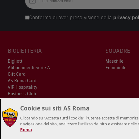
Confermo di aver preso visione della
privacy pol
BIGLIETTERIA
SQUADRE
Biglietti
Maschile
Abbonamenti Serie A
Femminile
Gift Card
AS Roma Card
VIP Hospitality
Business Club
Cookie sui siti AS Roma
Cliccando su “Accetta tutti i cookie”, l'utente accetta di memorizza
navigazione del sito, analizzare l'utilizzo del sito e assistere nell
Roma
© 2018/2026 A.S.Roma S.r.l. – P.IVA 01180281006 - tutti i diritti riservati. I 