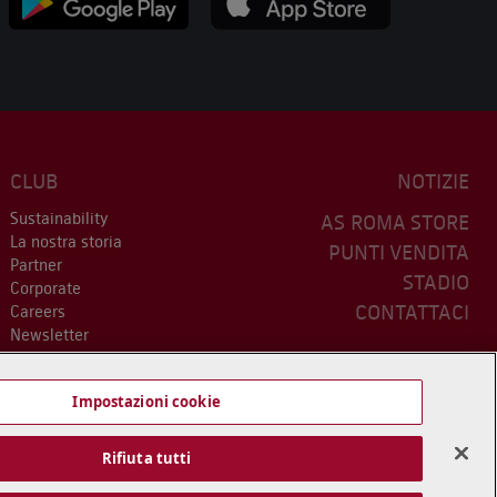
CLUB
NOTIZIE
Sustainability
AS ROMA STORE
La nostra storia
PUNTI VENDITA
Partner
STADIO
Corporate
CONTATTACI
Careers
Newsletter
Impostazioni cookie
Rifiuta tutti
mini e Condizioni
Dichiarazione di accessibilità
Impostazioni cookie