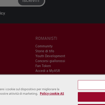
ISCRIVITI
icy
.
ROMANISTI
Community
Storie di tifo
Youth Development
Concorsi giallorossi
Fan Token
Accedi a MyASR
re i cookie sul dispositivo per migliorare la
e nostre attività di marketing.
Policy cookie AS
nomi AS Roma, i loghi e le immagini
Cookie
Informativa Privacy
Ter