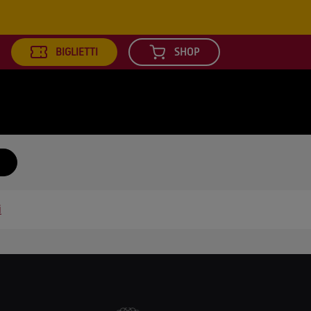
BIGLIETTI
SHOP
arch
i