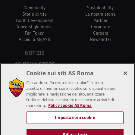
Community
Sustainability
Storie di tifo
La nostra storia
Youth Development
Partner
Concorsi giallorossi
Corporate
Fan Token
Careers
Accedi a MyASR
Newsletter
NOTIZIE
AS ROMA STORE
PUNTI VENDITA
Cookie sui siti AS Roma
STADIO
Cliccando su “Accetta tutti i cookie”, l'utente
CONTATTACI
accetta di memorizzare i cookie sul dispositivo per
migliorare la navigazione del sito, analizzare
l'utilizzo del sito e assistere nelle nostre attività di
marketing.
Policy cookie AS Roma
Impostazioni cookie
© 2018/2026 A.S.Roma S.r.l. – P.IVA 01180281006 - tutti i diritti
riservati. I nomi AS Roma, i loghi e le immagini sono marchi registrati
Rifiuta tutti