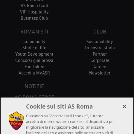
AS Roma Card
VIP Hospitality
Business Club
ROMANISTI
CLUB
Community
Sustainability
Storie di tifo
La nostra storia
Youth Development
Partner
Concorsi giallorossi
Corporate
Fan Token
Careers
Accedi a MyASR
Newsletter
NOTIZIE
AS ROMA STORE
PUNTI VENDITA
Cookie sui siti AS Roma
STADIO
Cliccando su “Accetta tutti i cookie”, l'utente
CONTATTACI
accetta di memorizzare i cookie sul dispositivo per
migliorare la navigazione del sito, analizzare
l'utilizzo del sito e assistere nelle nostre attività di