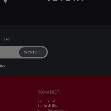
ETTER
ISCRIVITI
icy
.
ROMANISTI
Community
Storie di tifo
Youth Development