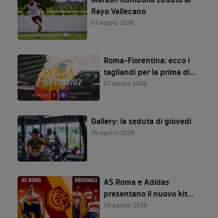
Rayo Vallecano
07 agosto 2026
Roma-Fiorentina: ecco i
tagliandi per la prima di
Serie A!
07 agosto 2026
Gallery: la seduta di giovedì
06 agosto 2026
AS Roma e Adidas
presentano il nuovo kit
away per la stagione
06 agosto 2026
2026/27