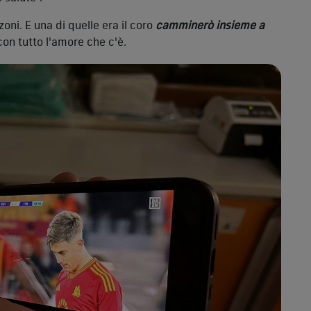
oni. E una di quelle era il coro
camminerò insieme a
con tutto l'amore che c'è.