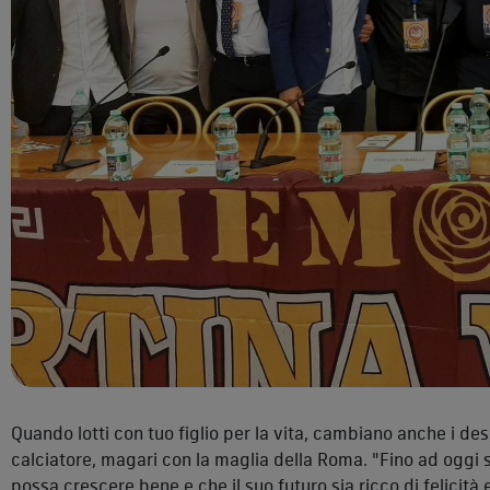
Quando lotti con tuo figlio per la vita, cambiano anche i d
calciatore, magari con la maglia della Roma. "Fino ad oggi 
possa crescere bene e che il suo futuro sia ricco di felicità e