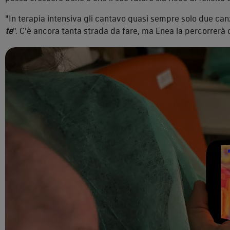
"In terapia intensiva gli cantavo quasi sempre solo due canz
te
". C'è ancora tanta strada da fare, ma Enea la percorrerà 