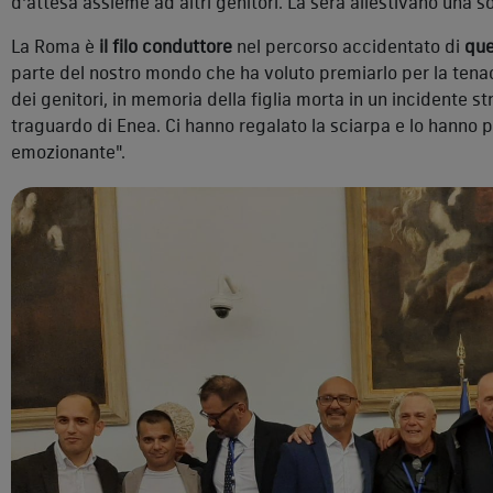
d'attesa assieme ad altri genitori. La sera allestivano una
La Roma è
il filo conduttore
nel percorso accidentato di
que
parte del nostro mondo che ha voluto premiarlo per la tenaci
dei genitori, in memoria della figlia morta in un incidente 
traguardo di Enea. Ci hanno regalato la sciarpa e lo hanno
emozionante".