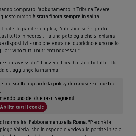
 hanno comprato l'abbonamento in Tribuna Tevere
r questo bimbo
è stata finora sempre in salita
.
inale. In parole semplici, l’intestino si é rigirato
uasi tutto in necrosi. Ha una patologia che si chiama
e dispositivi - uno che entra nel cuoricino e uno nello
arrivino tutti i nutrienti necessari".
e sopravvissuto". E invece Enea ha stupito tutti. "Ha
pedale", aggiunge la mamma.
e tue scelte riguardo la policy dei cookie sul nostro
.
emendo uno dei due tasti seguenti.
Abilita tutti i cookie
 di normalità:
l'abbonamento alla Roma
. "Perché la
spiega Valeria, che in ospedale vedeva le partite in sala