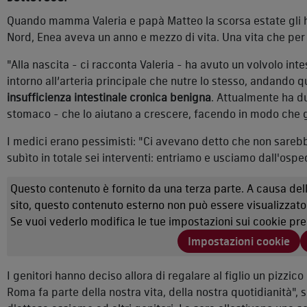
Quando mamma Valeria e papà Matteo la scorsa estate gli
Nord, Enea aveva un anno e mezzo di vita. Una vita che pe
"Alla nascita - ci racconta Valeria - ha avuto un volvolo intest
intorno all’arteria principale che nutre lo stesso, andando q
insufficienza intestinale cronica benigna
. Attualmente ha du
stomaco - che lo aiutano a crescere, facendo in modo che gli 
I medici erano pessimisti: "Ci avevano detto che non sarebb
subìto in totale sei interventi: entriamo e usciamo dall'os
Questo contenuto è fornito da una terza parte. A causa dell
sito, questo contenuto esterno non può essere visualizzato
Se vuoi vederlo modifica le tue impostazioni sui cookie pr
Impostazioni cookie
I genitori hanno deciso allora di regalare al figlio un pizzico
Roma fa parte della nostra vita, della nostra quotidianità", 