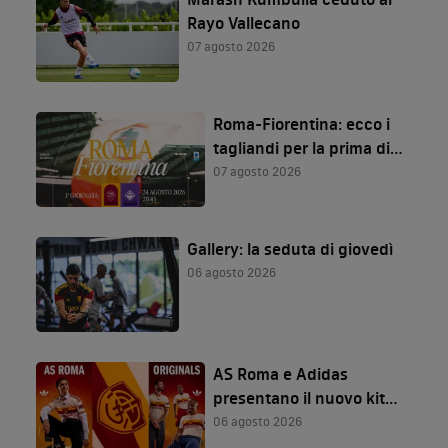
Rayo Vallecano
07 agosto 2026
Roma-Fiorentina: ecco i
tagliandi per la prima di
Serie A!
07 agosto 2026
Gallery: la seduta di giovedì
06 agosto 2026
AS Roma e Adidas
presentano il nuovo kit
away per la stagione
06 agosto 2026
2026/27