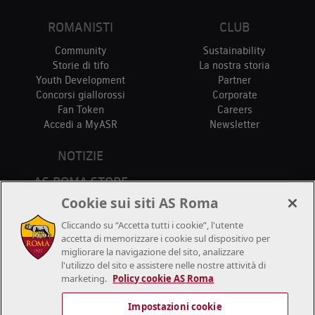
ROMANISTI
CLUB
Community
Sustainability
Storie di tifo
La nostra storia
Youth Development
Partner
Concorsi giallorossi
Corporate
Fan Token
Careers
Accedi a MyASR
Newsletter
NOTIZIE
AS ROMA STORE
PUNTI VENDITA
Cookie sui siti AS Roma
STADIO
Cliccando su “Accetta tutti i cookie”, l'utente
CONTATTACI
accetta di memorizzare i cookie sul dispositivo per
migliorare la navigazione del sito, analizzare
l'utilizzo del sito e assistere nelle nostre attività di
marketing.
Policy cookie AS Roma
Impostazioni cookie