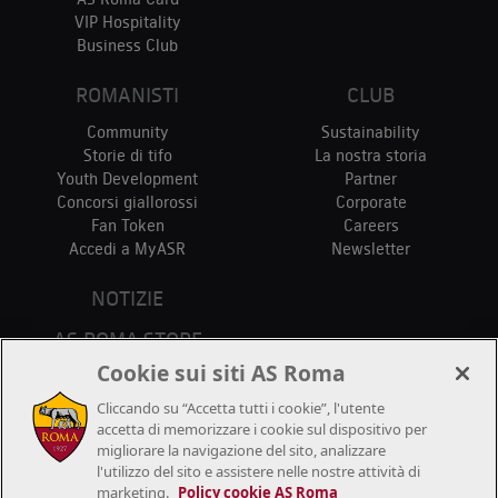
VIP Hospitality
Business Club
ROMANISTI
CLUB
Community
Sustainability
Storie di tifo
La nostra storia
Youth Development
Partner
Concorsi giallorossi
Corporate
Fan Token
Careers
Accedi a MyASR
Newsletter
NOTIZIE
AS ROMA STORE
PUNTI VENDITA
Cookie sui siti AS Roma
STADIO
Cliccando su “Accetta tutti i cookie”, l'utente
CONTATTACI
accetta di memorizzare i cookie sul dispositivo per
migliorare la navigazione del sito, analizzare
l'utilizzo del sito e assistere nelle nostre attività di
marketing.
Policy cookie AS Roma