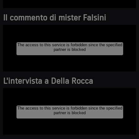
Il c
ommento di mister Falsini
L'inte
rvista a Della Rocca