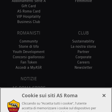
Abbonamenti Serie A
Femminile
Gift Card
AS Roma Card
VIP Hospitality
Business Club
ROMANISTI
CLUB
Community
Sustainability
Storie di tifo
La nostra storia
Youth Development
Partner
Concorsi giallorossi
Corporate
Fan Token
Careers
Accedi a MyASR
Newsletter
NOTIZIE
AS ROMA STORE
PUNTI VENDITA
Cookie sui siti AS Roma
STADIO
Cliccando su “Accetta tutti i cookie”, l'utente
CONTATTACI
accetta di memorizzare i cookie sul dispositivo per