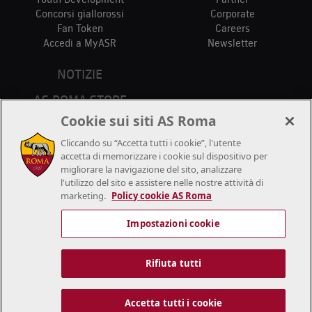
Concorsi giallorossi
Corporate
Fan Token
Careers
Accedi a MyASR
Newsletter
NOTIZIE
AS ROMA STORE
PUNTI VENDITA
Cookie sui siti AS Roma
STADIO
Cliccando su “Accetta tutti i cookie”, l'utente
CONTATTACI
accetta di memorizzare i cookie sul dispositivo per
migliorare la navigazione del sito, analizzare
l'utilizzo del sito e assistere nelle nostre attività di
marketing.
Policy cookie AS Roma
Impostazioni cookie
© 2018/2026 A.S.Roma S.r.l. – P.IVA 01180281006 - tutti i diritti
riservati. I nomi AS Roma, i loghi e le immagini sono marchi registrati
Rifiuta tutti
o non registrati di A.S. Roma S.r.l. Tutti gli altri marchi possono essere
di proprietà dei rispettivi titolari.
Cookie
Informativa Privacy
Termini e Condizioni
Accetta tutti i cookie
Dichiarazione di accessibilità
Impostazioni cookie