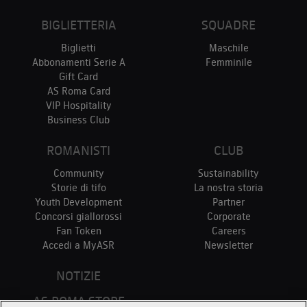
BIGLIETTERIA
SQUADRE
Biglietti
Maschile
Abbonamenti Serie A
Femminile
Gift Card
AS Roma Card
VIP Hospitality
Business Club
ROMANISTI
CLUB
Community
Sustainability
Storie di tifo
La nostra storia
Youth Development
Partner
Concorsi giallorossi
Corporate
Fan Token
Careers
Accedi a MyASR
Newsletter
NOTIZIE
AS ROMA STORE