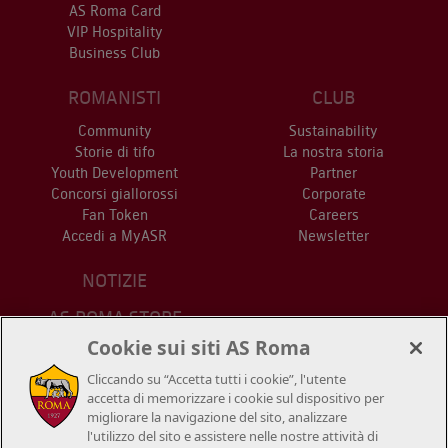
AS Roma Card
VIP Hospitality
Business Club
ROMANISTI
CLUB
Community
Sustainability
Storie di tifo
La nostra storia
Youth Development
Partner
Concorsi giallorossi
Corporate
Fan Token
Careers
Accedi a MyASR
Newsletter
NOTIZIE
AS ROMA STORE
PUNTI VENDITA
Cookie sui siti AS Roma
STADIO
Cliccando su “Accetta tutti i cookie”, l'utente
CONTATTACI
accetta di memorizzare i cookie sul dispositivo per
migliorare la navigazione del sito, analizzare
l'utilizzo del sito e assistere nelle nostre attività di