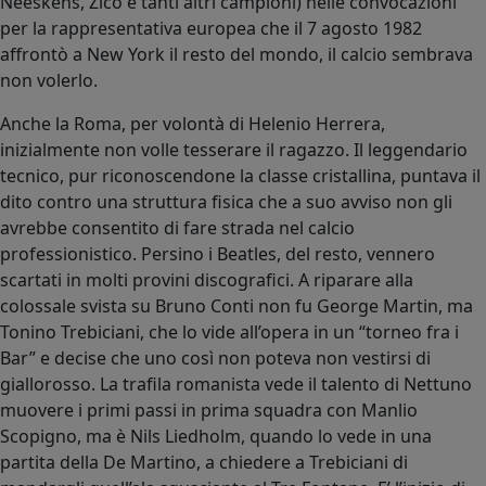
Neeskens, Zico e tanti altri campioni) nelle convocazioni
per la rappresentativa europea che il 7 agosto 1982
affrontò a New York il resto del mondo, il calcio sembrava
non volerlo.
Anche la Roma, per volontà di Helenio Herrera,
inizialmente non volle tesserare il ragazzo. Il leggendario
tecnico, pur riconoscendone la classe cristallina, puntava il
dito contro una struttura fisica che a suo avviso non gli
avrebbe consentito di fare strada nel calcio
professionistico. Persino i Beatles, del resto, vennero
scartati in molti provini discografici. A riparare alla
colossale svista su Bruno Conti non fu George Martin, ma
Tonino Trebiciani, che lo vide all’opera in un “torneo fra i
Bar” e decise che uno così non poteva non vestirsi di
giallorosso. La trafila romanista vede il talento di Nettuno
muovere i primi passi in prima squadra con Manlio
Scopigno, ma è Nils Liedholm, quando lo vede in una
partita della De Martino, a chiedere a Trebiciani di