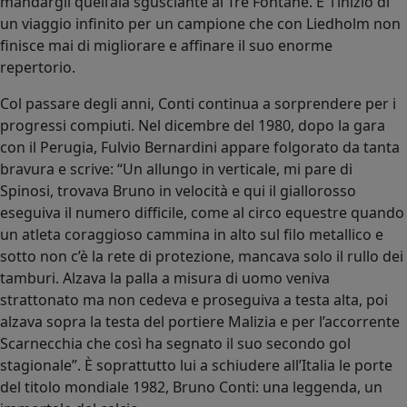
mandargli quell’ala sgusciante al Tre Fontane. E’ l’inizio di
un viaggio infinito per un campione che con Liedholm non
finisce mai di migliorare e affinare il suo enorme
repertorio.
Col passare degli anni, Conti continua a sorprendere per i
progressi compiuti. Nel dicembre del 1980, dopo la gara
con il Perugia, Fulvio Bernardini appare folgorato da tanta
bravura e scrive: “Un allungo in verticale, mi pare di
Spinosi, trovava Bruno in velocità e qui il giallorosso
eseguiva il numero difficile, come al circo equestre quando
un atleta coraggioso cammina in alto sul filo metallico e
sotto non c’è la rete di protezione, mancava solo il rullo dei
tamburi. Alzava la palla a misura di uomo veniva
strattonato ma non cedeva e proseguiva a testa alta, poi
alzava sopra la testa del portiere Malizia e per l’accorrente
Scarnecchia che così ha segnato il suo secondo gol
stagionale”. È soprattutto lui a schiudere all’Italia le porte
del titolo mondiale 1982, Bruno Conti: una leggenda, un