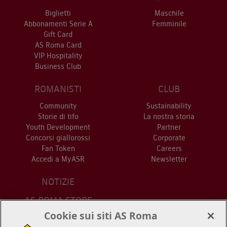
Biglietti
Maschile
Abbonamenti Serie A
Femminile
Gift Card
AS Roma Card
VIP Hospitality
Business Club
ROMANISTI
CLUB
Community
Sustainability
Storie di tifo
La nostra storia
Youth Development
Partner
Concorsi giallorossi
Corporate
Fan Token
Careers
Accedi a MyASR
Newsletter
NOTIZIE
AS ROMA STORE
PUNTI VENDITA
Cookie sui siti AS Roma