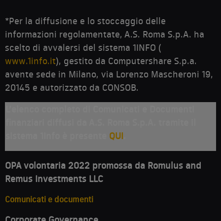
*Per la diffusione e lo stoccaggio delle
informazioni regolamentate, A.S. Roma S.p.A. ha
scelto di avvalersi del sistema 1INFO (
www.1info.it
), gestito da Computershare S.p.a.
avente sede in Milano, via Lorenzo Mascheroni 19,
20145 e autorizzato da CONSOB.
L’elenco completo di Comunicati e Documenti
finanziari diffusi da A.S. Roma S.p.A. tramite il
sistema 1Info è presente
QUI
.
OPA volontaria 2022 promossa da Romulus and
Remus Investments LLC
Comunicati e documenti
Corporate Governance